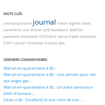
MOTS CLÉS
journal
interdisciplinarité
France
dignité
travail
excréments
oral
Alishan
台湾
Baudelaire
วัดต้นไทร
musique
passerelle
Radiohead
Samut Prakan
plantation
train
cerisier
Chinatown
François Bon
DERNIERS COMMENTAIRES
Marcel-en-quarantaine a dit :
Marcel-en-quarantaine a dit : Une pensée pour nos
aux anges-gar...
Marcel-en-quarantaine a dit : Un autre savoureux
billet d'humeur...
Johan a dit : Excellent! Je suis mort de rire. ...