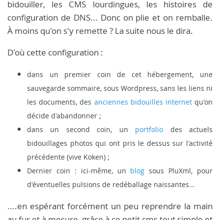
bidouiller, les CMS lourdingues, les histoires de
configuration de DNS... Donc on plie et on remballe.
À moins qu'on s'y remette ? La suite nous le dira.
D'où cette configuration :
dans un premier coin de cet hébergement, une
sauvegarde sommaire, sous Wordpress, sans les liens ni
les documents, des
anciennes bidouilles internet
qu'on
décide d'abandonner ;
dans un second coin, un
portfolio
des actuels
bidouillages photos qui ont pris le dessus sur l'activité
précédente (vive Koken) ;
Dernier coin : ici-même, un
blog
sous PluXml, pour
d'éventuelles pulsions de redéballage naissantes...
....en espérant forcément un peu reprendre la main
au fur et à mesure, grâce à ce petit cms tout simple et