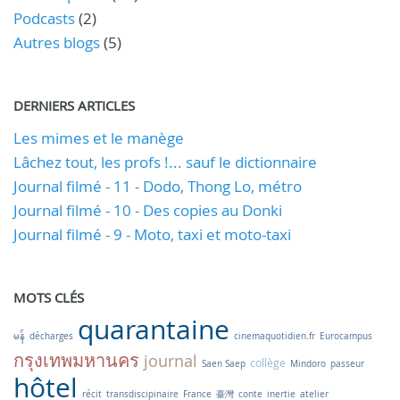
Podcasts
(2)
Autres blogs
(5)
DERNIERS ARTICLES
Les mimes et le manège
Lâchez tout, les profs !... sauf le dictionnaire
Journal filmé - 11 - Dodo, Thong Lo, métro
Journal filmé - 10 - Des copies au Donki
Journal filmé - 9 - Moto, taxi et moto-taxi
MOTS CLÉS
quarantaine
မန်
décharges
cinemaquotidien.fr
Eurocampus
กรุงเทพมหานคร
journal
collège
Saen Saep
Mindoro
passeur
hôtel
récit
transdiscipinaire
France
臺灣
conte
inertie
atelier