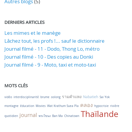
Autres blogs
(5)
DERNIERS ARTICLES
Les mimes et le manège
Lâchez tout, les profs !... sauf le dictionnaire
Journal filmé - 11 - Dodo, Thong Lo, métro
Journal filmé - 10 - Des copies au Donki
Journal filmé - 9 - Moto, taxi et moto-taxi
MOTS CLÉS
รามคำแหง
Nabatieh
vidéo
interdisciplinarité
brume
oolong
Sai Yok
คลอง
montagne
éducation
Movies
Wat Krathum Suea Pla
hypocrisie
rivière
Thaïlande
journal
quotidien
พระโขนง
Ban Ma
Chinatown