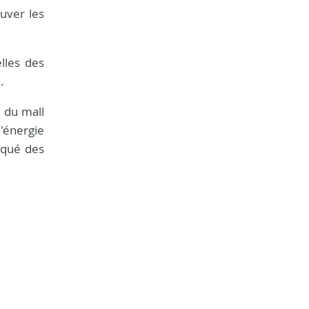
uver les
lles des
.
m du mall
'énergie
iqué des