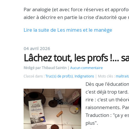
Par analogie (et avec force réserves et approf
aider à décrire en partie la crise d'autorité qu
Lire la suite de Les mimes et le manège
04 avril 2026
Lâchez tout, les profs !... s
Rédigé par Thibaud Saintin
Aucun commentaire
Classé dans :
Truc(s) de prof(s)
,
Indignations
Mots clés :
maltrai
Dès que l'éducatio
c'est déjà trop tard
rire : c'est un théo
raisonnements. Par 
Traduction : "ça y 
plus".