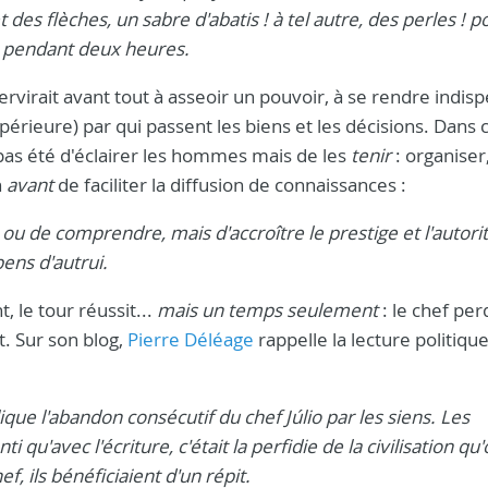
t des flèches, un sabre d'abatis ! à tel autre, des perles ! p
a pendant deux heures.
servirait avant tout à asseoir un pouvoir, à se rendre indis
périeure) par qui passent les biens et les décisions. Dans 
t pas été d'éclairer les hommes mais de les
tenir
: organiser
n
avant
de faciliter la diffusion de connaissances :
r ou de comprendre, mais d'accroître le prestige et l'autori
pens d'autrui.
, le tour réussit...
mais un temps seulement
: le chef per
. Sur son blog,
Pierre Déléage
rappelle la lecture politiqu
plique l'abandon consécutif du chef Júlio par les siens. Les
'avec l'écriture, c'était la perfidie de la civilisation qu'
f, ils bénéficiaient d'un répit.