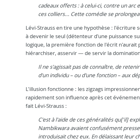
cadeaux offerts : à celui-ci, contre un arc e
ces colliers... Cette comédie se prolonge
Lévi-Strauss en tire une hypothèse : l'écriture 
à devenir le seul (détenteur d'une puissance su
logique, la première fonction de l'écrit n'aurai
hiérarchiser, asservir — de servir la dominatio
Il ne s'agissait pas de connaître, de reteni
d'un individu – ou d'une fonction – aux dé
L'illusion fonctionne : les zigzags impressionnent
rapidement son influence après cet événement
fait Lévi-Strauss :
C'est à l'aide de ces généralités qu['il] ex
Nambikwara avaient confusément pressenti qu
introduisait chez eux. En délaissant leur che