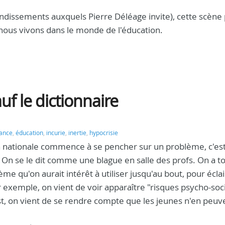
ondissements auxquels Pierre Déléage invite), cette scène
e nous vivons dans le monde de l'éducation.
auf le dictionnaire
tance
,
éducation
,
incurie
,
inertie
,
hypocrisie
n nationale commence à se pencher sur un problème, c'es
. On se le dit comme une blague en salle des profs. On a to
rème qu'on aurait intérêt à utiliser jusqu'au bout, pour écla
exemple, on vient de voir apparaître "risques psycho-soc
est, on vient de se rendre compte que les jeunes n'en peuv