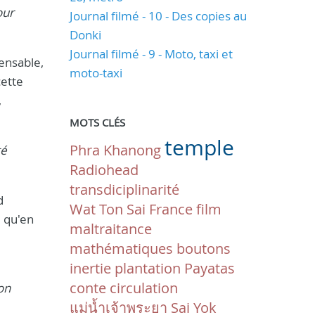
our
Journal filmé - 10 - Des copies au
Donki
Journal filmé - 9 - Moto, taxi et
pensable,
moto-taxi
cette
,
MOTS CLÉS
temple
Phra Khanong
té
Radiohead
transdiciplinarité
d
Wat Ton Sai
France
film
e qu'en
maltraitance
mathématiques
boutons
inertie
plantation
Payatas
conte
circulation
on
แม่น้ำเจ้าพระยา
Sai Yok