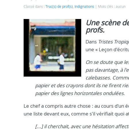
Classé dans :
Truc(s) de prof(s)
,
Indignations
Mots clés : aucun
Une scène de 
profs.
Dans
Tristes Tropi
une « Leçon d'écrit
On se doute que les
pas davantage, à l'
calebasses. Comme c
papier et des crayons dont ils ne firent rie
papier des lignes horizontales ondulées.
Le chef a compris autre chose : au cours d'un é
une liste devant eux, comme s'il vérifiait quoi a
[...] il cherchait, avec une hésitation affe