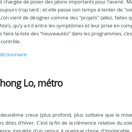
ant chargée de poser des jalons importants pour l'avenir. M
toujours trop tard ; et elle passe son temps à tenter de "so
 qu'on vient de désigner comme des "projets" (allez, faites 
Alors, qu'y a-t-il entre les symptômes et leur prise en com
e faire la liste des “nouveautés” dans les programmes, c’est
e contrôle.
 dictionnaire
 Thong Lo, métro
deuxième creux (plus profond, plus solitaire que la mise
es dites d'hiver. C'est la fin de la clémence relative du solei
ience inquiète d'un retour à quelque chose d'implacable.