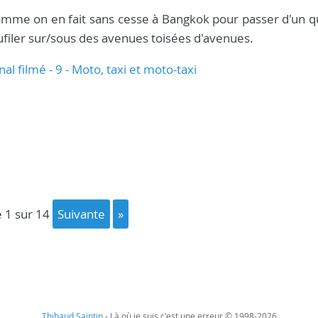
comme on en fait sans cesse à Bangkok pour passer d'un qu
 faufiler sur/sous des avenues toisées d'avenues.
nal filmé - 9 - Moto, taxi et moto-taxi
e 1 sur 14
suivante
»
Thibaud Saintin
- Là où je suis c'est une erreur © 1998-2026