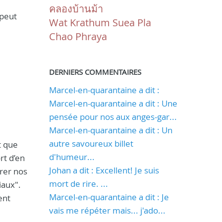
คลองบ้านม้า
 peut
Wat Krathum Suea Pla
Chao Phraya
DERNIERS COMMENTAIRES
Marcel-en-quarantaine a dit :
Marcel-en-quarantaine a dit : Une
pensée pour nos aux anges-gar...
Marcel-en-quarantaine a dit : Un
autre savoureux billet
t que
d'humeur...
rt d’en
Johan a dit : Excellent! Je suis
irer nos
mort de rire. ...
iaux".
Marcel-en-quarantaine a dit : Je
ent
vais me répéter mais... j'ado...