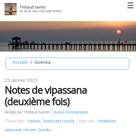
Thibaud Saintin
Là où je suis c'est une erreur
Accueil
Goenka
25 janvier 2025
Notes de vipassana
(deuxième fois)
Rédigé par Thibaud Saintin
Aucun commentaire
Classé dans :
Dedans
,
Textes (en) cour(t)s
Mots clés :
méditation
,
vipassanā
,
retraite
,
Goenka