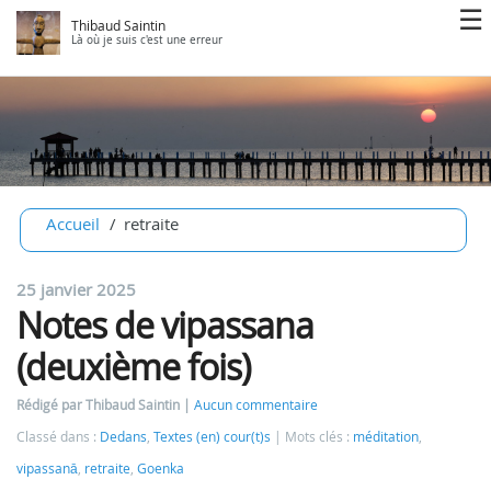
Thibaud Saintin
Là où je suis c'est une erreur
Accueil
retraite
25 janvier 2025
Notes de vipassana
(deuxième fois)
Rédigé par Thibaud Saintin
Aucun commentaire
Classé dans :
Dedans
,
Textes (en) cour(t)s
Mots clés :
méditation
,
vipassanā
,
retraite
,
Goenka