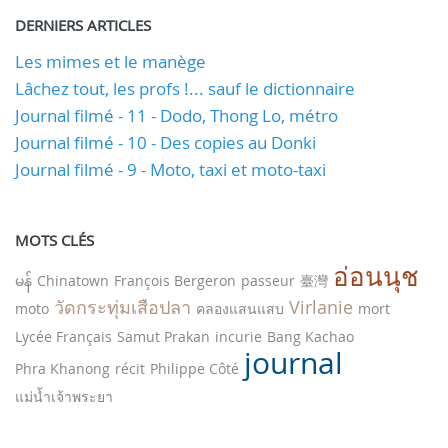
DERNIERS ARTICLES
Les mimes et le manège
Lâchez tout, les profs !... sauf le dictionnaire
Journal filmé - 11 - Dodo, Thong Lo, métro
Journal filmé - 10 - Des copies au Donki
Journal filmé - 9 - Moto, taxi et moto-taxi
MOTS CLÉS
อ่อนนุช
မန်
Chinatown
François Bergeron
passeur
臺灣
วัดกระทุ่มเสือปลา
Virlanie
moto
คลองแสนแสบ
mort
Lycée Français
Samut Prakan
incurie
Bang Kachao
journal
Phra Khanong
récit
Philippe Côté
แม่น้ำเจ้าพระยา