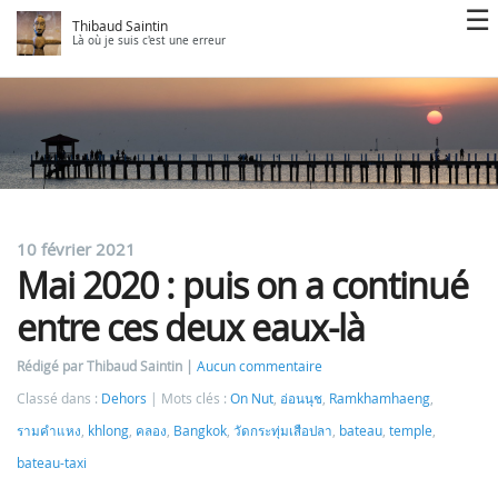
Thibaud Saintin
Là où je suis c'est une erreur
10 février 2021
Mai 2020 : puis on a continué
entre ces deux eaux-là
Rédigé par Thibaud Saintin
Aucun commentaire
Classé dans :
Dehors
Mots clés :
On Nut
,
อ่อนนุช
,
Ramkhamhaeng
,
รามคำแหง
,
khlong
,
คลอง
,
Bangkok
,
วัดกระทุ่มเสือปลา
,
bateau
,
temple
,
bateau-taxi