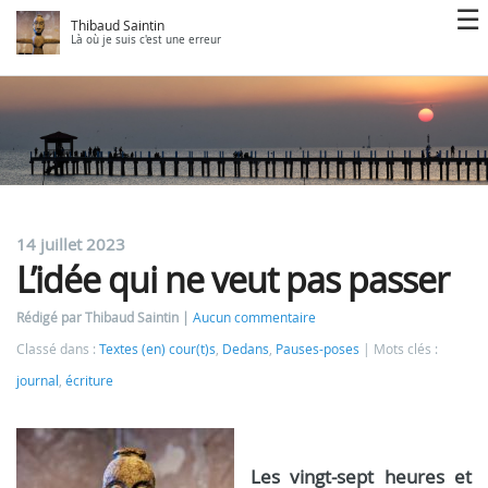
Thibaud Saintin
Là où je suis c'est une erreur
14 juillet 2023
L’idée qui ne veut pas passer
Rédigé par Thibaud Saintin
Aucun commentaire
Classé dans :
Textes (en) cour(t)s
,
Dedans
,
Pauses-poses
Mots clés :
journal
,
écriture
Les vingt-sept heures et