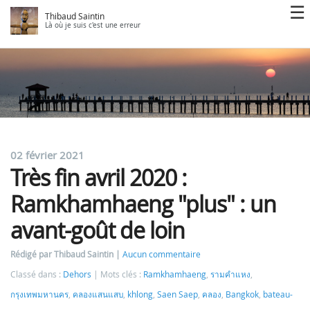
Thibaud Saintin
Là où je suis c'est une erreur
02 février 2021
Très fin avril 2020 :
Ramkhamhaeng "plus" : un
avant-goût de loin
Rédigé par Thibaud Saintin
Aucun commentaire
Classé dans :
Dehors
Mots clés :
Ramkhamhaeng
,
รามคำแหง
,
กรุงเทพมหานคร
,
คลองแสนแสบ
,
khlong
,
Saen Saep
,
คลอง
,
Bangkok
,
bateau-