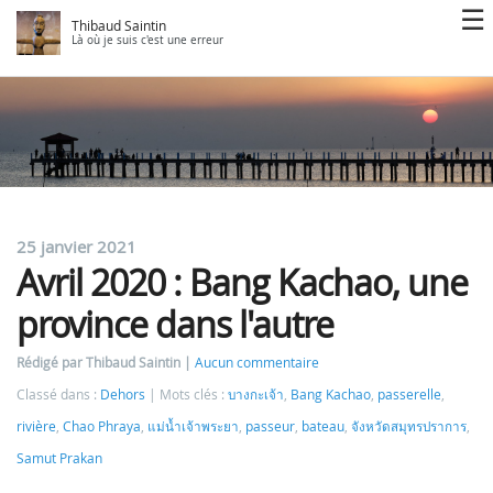
Thibaud Saintin
Là où je suis c'est une erreur
25 janvier 2021
Avril 2020 : Bang Kachao, une
province dans l'autre
Rédigé par Thibaud Saintin
Aucun commentaire
Classé dans :
Dehors
Mots clés :
บางกะเจ้า
,
Bang Kachao
,
passerelle
,
rivière
,
Chao Phraya
,
แม่น้ำเจ้าพระยา
,
passeur
,
bateau
,
จังหวัดสมุทรปราการ
,
Samut Prakan