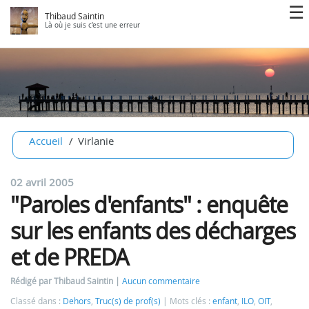
Thibaud Saintin
Là où je suis c'est une erreur
Accueil
Virlanie
02 avril 2005
"Paroles d'enfants" : enquête
sur les enfants des décharges
et de PREDA
Rédigé par Thibaud Saintin
Aucun commentaire
Classé dans :
Dehors
,
Truc(s) de prof(s)
Mots clés :
enfant
,
ILO
,
OIT
,