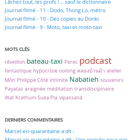
Lâchez tout, les profs !... sauf le dictionnaire
Journal filmé - 11 - Dodo, Thong Lo, métro
Journal filmé - 10 - Des copies au Donki
Journal filmé - 9 - Moto, taxi et moto-taxi
MOTS CLÉS
podcast
bateau-taxi
réveillon
Perec
fantastique
hypocrisie
oolong
คลองบ้านม้า
atelier
Nabatieh
Môn
Philippe Côté
intimité
souvenirs
Payatas
araignée
méditation
transdiscipinaire
Wat Krathum Suea Pla
vipassanā
DERNIERS COMMENTAIRES
Marcel-en-quarantaine a dit :
Marcel-en-quarantaine a dit : Une pensée pour nos