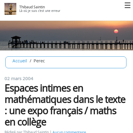
Thibaud Saintin
Là où je suis c'est une erreur
Accueil
Perec
02 mars 2004
Espaces intimes en
mathématiques dans le texte
: une expo français / maths
en collège
Rédigé par Thibaud Saintin
Aucun commentaire