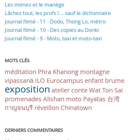
Les mimes et le manège
Lâchez tout, les profs !... sauf le dictionnaire
Journal filmé - 11 - Dodo, Thong Lo, métro
Journal filmé - 10 - Des copies au Donki
Journal filmé - 9 - Moto, taxi et moto-taxi
MOTS CLÉS
méditation
Phra Khanong
montagne
vipassanā
ILO
Eurocampus
enfant
brume
exposition
atelier
conte
Wat Ton Sai
promenades
Alishan
moto
Payatas
台湾
กาญจนบุรี
réveillon
Chinatown
DERNIERS COMMENTAIRES