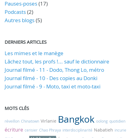
Pauses-poses
(17)
Podcasts
(2)
Autres blogs
(5)
DERNIERS ARTICLES
Les mimes et le manège
Lâchez tout, les profs !... sauf le dictionnaire
Journal filmé - 11 - Dodo, Thong Lo, métro
Journal filmé - 10 - Des copies au Donki
Journal filmé - 9 - Moto, taxi et moto-taxi
MOTS CLÉS
Bangkok
Virlanie
réveillon
Chinatown
oolong
quotidien
écriture
Nabatieh
cerisier
Chao Phraya
interdisciplinarité
incurie