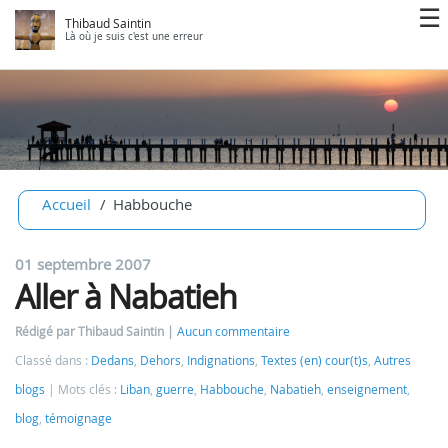
Thibaud Saintin
Là où je suis c'est une erreur
Accueil
Habbouche
01 septembre 2007
Aller à Nabatieh
Rédigé par Thibaud Saintin
Aucun commentaire
Classé dans :
Dedans
,
Dehors
,
Indignations
,
Textes (en) cour(t)s
,
Autres
blogs
Mots clés :
Liban
,
guerre
,
Habbouche
,
Nabatieh
,
enseignement
,
blog
,
témoignage