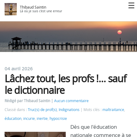
Thibaud Saintin
Là où je suis c'est une erreur
04 avril 2026
Lâchez tout, les profs !... sauf
le dictionnaire
Rédigé par Thibaud Saintin
Aucun commentaire
Classé dans :
Truc(s) de prof(s)
,
Indignations
Mots clés :
maltraitance
,
éducation
,
incurie
,
inertie
,
hypocrisie
Dès que l'éducation
nationale commence à se