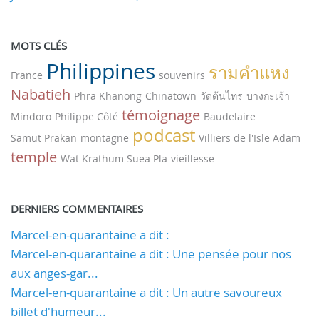
MOTS CLÉS
Philippines
รามคำแหง
France
souvenirs
Nabatieh
Phra Khanong
Chinatown
วัดต้นไทร
บางกะเจ้า
témoignage
Mindoro
Philippe Côté
Baudelaire
podcast
Samut Prakan
montagne
Villiers de l'Isle Adam
temple
Wat Krathum Suea Pla
vieillesse
DERNIERS COMMENTAIRES
Marcel-en-quarantaine a dit :
Marcel-en-quarantaine a dit : Une pensée pour nos
aux anges-gar...
Marcel-en-quarantaine a dit : Un autre savoureux
billet d'humeur...