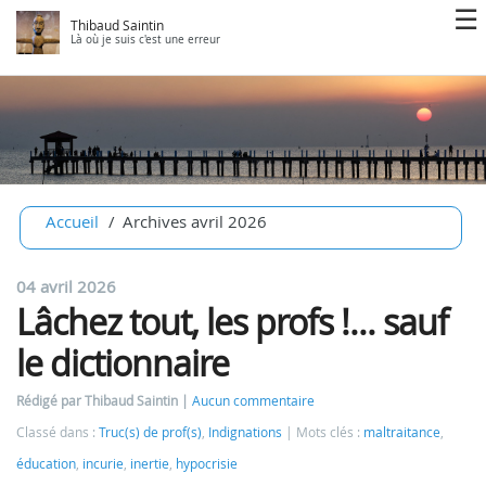
Thibaud Saintin
Là où je suis c'est une erreur
Accueil
Archives avril 2026
04 avril 2026
Lâchez tout, les profs !... sauf
le dictionnaire
Rédigé par Thibaud Saintin
Aucun commentaire
Classé dans :
Truc(s) de prof(s)
,
Indignations
Mots clés :
maltraitance
,
éducation
,
incurie
,
inertie
,
hypocrisie